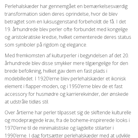
Perlehalskæder har gennemgået en bemærkelsesværdig
transformation siden deres oprindelse, hvor de blev
betragtet som en luksusgenstand forbeholdt de få. I det
19. århundrede blev perler ofte forbundet med kongelige
og aristokratiske kredse, hvilket cementerede deres status
som symboler på rigdom og elegance.
Med fremkomsten af kulturperler i begyndelsen af det 20.
århundrede blev disse smykker mere tilgængelige for den
brede befolkning, hvilket gav dem en fast plads i
modebilledet. I 1920’erne blev perlehalskæder et ikonisk
element i flapper-moden, og i 1950’erne blev de et fast
accessory for husmødre og karrierekvinder, der ønskede
at udstråle tidløs stil.
Over årtierne har perler tilpasset sig de skiftende kulturelle
og modeprægede krav, fra de boheme-inspirerede looks i
1970’erne til de minimalistiske og lagdelte stilarter i
1990’erne. I dag fortsætter perlehalskæder med at udvikle