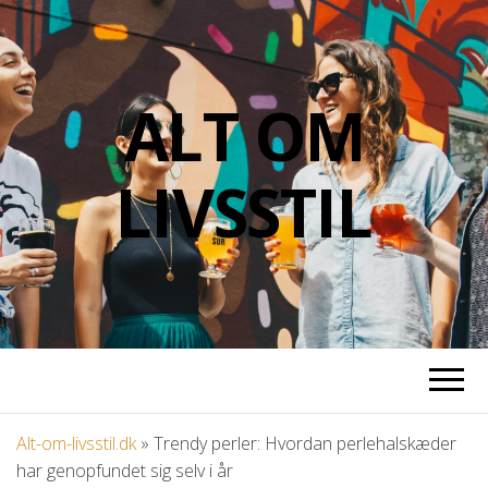
ALT OM
LIVSSTIL
Alt-om-livsstil.dk
»
Trendy perler: Hvordan perlehalskæder
har genopfundet sig selv i år