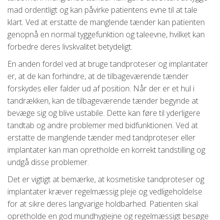
mad ordentligt og kan påvirke patientens evne til at tale
klart. Ved at erstatte de manglende tænder kan patienten
genopnå en normal tyggefunktion og taleevne, hvilket kan
forbedre deres livskvalitet betydeligt.
En anden fordel ved at bruge tandproteser og implantater
er, at de kan forhindre, at de tilbageværende tænder
forskydes eller falder ud af position. Når der er et hul i
tandrækken, kan de tilbageværende tænder begynde at
bevæge sig og blive ustabile. Dette kan føre til yderligere
tandtab og andre problemer med bidfunktionen. Ved at
erstatte de manglende tænder med tandproteser eller
implantater kan man opretholde en korrekt tandstilling og
undgå disse problemer.
Det er vigtigt at bemærke, at kosmetiske tandproteser og
implantater kræver regelmæssig pleje og vedligeholdelse
for at sikre deres langvarige holdbarhed. Patienten skal
opretholde en god mundhygiejne og regelmæssigt besøge