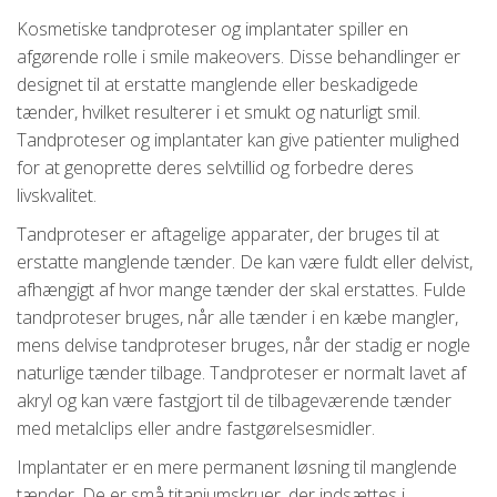
Kosmetiske tandproteser og implantater spiller en
afgørende rolle i smile makeovers. Disse behandlinger er
designet til at erstatte manglende eller beskadigede
tænder, hvilket resulterer i et smukt og naturligt smil.
Tandproteser og implantater kan give patienter mulighed
for at genoprette deres selvtillid og forbedre deres
livskvalitet.
Tandproteser er aftagelige apparater, der bruges til at
erstatte manglende tænder. De kan være fuldt eller delvist,
afhængigt af hvor mange tænder der skal erstattes. Fulde
tandproteser bruges, når alle tænder i en kæbe mangler,
mens delvise tandproteser bruges, når der stadig er nogle
naturlige tænder tilbage. Tandproteser er normalt lavet af
akryl og kan være fastgjort til de tilbageværende tænder
med metalclips eller andre fastgørelsesmidler.
Implantater er en mere permanent løsning til manglende
tænder. De er små titaniumskruer, der indsættes i