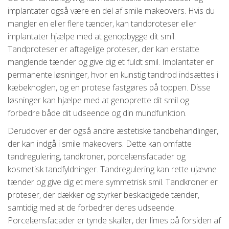
implantater også være en del af smile makeovers. Hvis du
mangler en eller flere tænder, kan tandproteser eller
implantater hjælpe med at genopbygge dit smil.
Tandproteser er aftagelige proteser, der kan erstatte
manglende tænder og give dig et fuldt smil. Implantater er
permanente løsninger, hvor en kunstig tandrod indsættes i
kæbeknoglen, og en protese fastgøres på toppen. Disse
løsninger kan hjælpe med at genoprette dit smil og
forbedre både dit udseende og din mundfunktion.
Derudover er der også andre æstetiske tandbehandlinger,
der kan indgå i smile makeovers. Dette kan omfatte
tandregulering, tandkroner, porcelænsfacader og
kosmetisk tandfyldninger. Tandregulering kan rette ujævne
tænder og give dig et mere symmetrisk smil. Tandkroner er
proteser, der dækker og styrker beskadigede tænder,
samtidig med at de forbedrer deres udseende.
Porcelænsfacader er tynde skaller, der limes på forsiden af