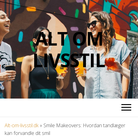
ALT OM
LIVSSTIL
Alt-om-livsstil.dk
»
Smile Makeovers: Hvordan tandlæger
kan forvandle dit smil