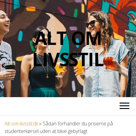
ALT OM
LIVSSTIL
Alt-om-livsstil.dk
»
Sådan forhandler du priserne på
studenterkørsel uden at blive gebyrlagt