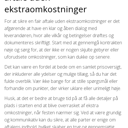
ekstraomkostninger
For at sikre en fair aftale uden ekstraomkostninger er det
afgørende at have en klar og åben dialog med
leverandøren, hvor alle vilkår og betingelser drøftes og
dokumenteres skriftligt. Start med at gennemgå kontrakten
nøje og sørg for, at der ikke er nogen skjulte gebyrer eller
uforudsete omkostninger, som kan dukke op senere.
Det kan være en fordel at bede om en samlet prisoversigt,
der inkluderer alle ydelser og mulige tillæg, så du har det
fulde overblik. Vær ikke bange for at stille spørgsmål eller
forhandle om punkter, der virker uklare eller urimeligt høje.
Husk, at det er bedre at bruge tid på at få alle detaljer på
plads i starten end at blive overrasket af ekstra
omkostninger, når festen nærmer sig. Ved at være grundig
og kommunikativ kan du sikre, at alle parter er enige om
aftalens indhold, hvilket skaber en tryg og gennemsigtig