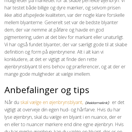
muligheder på markedet for at skabe perfekte øjenbryn. Vi
har testet både billige og dyre mærker, og selvom prisen
ikke altid afspejlede kvaliteten, var der nogle klare forskelle
mellem blyanterne. Generelt set var de bedste blyanter
dem, der var nemme at påføre og havde en god
pigmentering, uden at det blev for markant eller unaturligt.
Vi har også fundet blyanter, der var særligt gode til at skabe
definition og form på øjenbrynene. Alt i alt kan vi
konkludere, at det er vigtigt at finde den rette
øjenbrynsblyant til ens behov og præferencer, og at der er
mange gode muligheder at vælge imellem.
Anbefalinger og tips
Når du
skal vælge en øjenbrynsblyant,
er det
vigtigt at overveje din egen hud- og hårfarve. Hvis du har
lyse øjenbryn, skal du vælge en blyant i en nuance, der er
en eller to nuancer mørkere end dine egne øjenbryn. Hvis
du har mørke øjenbryn, kan du vælge en blyant, der er en