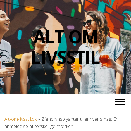
ALT OM
LIVSSTIL
Alt-om-livsstil.dk
»
Øjenbrynsblyanter til enhver smag: En
anmeldelse af forskellige mærker