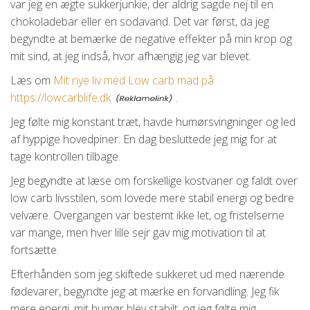
var jeg en ægte sukkerjunkie, der aldrig sagde nej til en
chokoladebar eller en sodavand. Det var først, da jeg
begyndte at bemærke de negative effekter på min krop og
mit sind, at jeg indså, hvor afhængig jeg var blevet.
Læs om
Mit nye liv med Low carb mad på
https://lowcarblife.dk
.
Jeg følte mig konstant træt, havde humørsvingninger og led
af hyppige hovedpiner. En dag besluttede jeg mig for at
tage kontrollen tilbage.
Jeg begyndte at læse om forskellige kostvaner og faldt over
low carb livsstilen, som lovede mere stabil energi og bedre
velvære. Overgangen var bestemt ikke let, og fristelserne
var mange, men hver lille sejr gav mig motivation til at
fortsætte.
Efterhånden som jeg skiftede sukkeret ud med nærende
fødevarer, begyndte jeg at mærke en forvandling. Jeg fik
mere energi, mit humør blev stabilt, og jeg følte mig