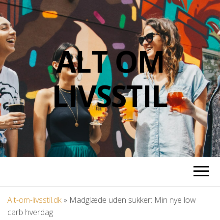
ALT OM
LIVSSTIL
Alt-om-livsstil.dk
»
Madglæde uden sukker: Min nye low
carb hverdag