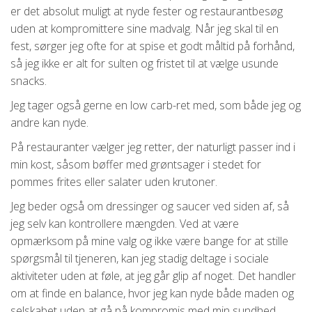
er det absolut muligt at nyde fester og restaurantbesøg
uden at kompromittere sine madvalg. Når jeg skal til en
fest, sørger jeg ofte for at spise et godt måltid på forhånd,
så jeg ikke er alt for sulten og fristet til at vælge usunde
snacks.
Jeg tager også gerne en low carb-ret med, som både jeg og
andre kan nyde.
På restauranter vælger jeg retter, der naturligt passer ind i
min kost, såsom bøffer med grøntsager i stedet for
pommes frites eller salater uden krutoner.
Jeg beder også om dressinger og saucer ved siden af, så
jeg selv kan kontrollere mængden. Ved at være
opmærksom på mine valg og ikke være bange for at stille
spørgsmål til tjeneren, kan jeg stadig deltage i sociale
aktiviteter uden at føle, at jeg går glip af noget. Det handler
om at finde en balance, hvor jeg kan nyde både maden og
selskabet uden at gå på kompromis med min sundhed.