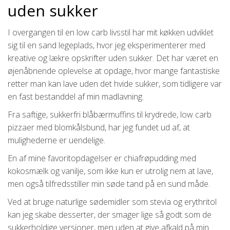
uden sukker
I overgangen til en low carb livsstil har mit køkken udviklet
sig til en sand legeplads, hvor jeg eksperimenterer med
kreative og lækre opskrifter uden sukker. Det har været en
øjenåbnende oplevelse at opdage, hvor mange fantastiske
retter man kan lave uden det hvide sukker, som tidligere var
en fast bestanddel af min madlavning.
Fra saftige, sukkerfri blåbærmuffins til krydrede, low carb
pizzaer med blomkålsbund, har jeg fundet ud af, at
mulighederne er uendelige.
En af mine favoritopdagelser er chiafrøpudding med
kokosmælk og vanilje, som ikke kun er utrolig nem at lave,
men også tilfredsstiller min søde tand på en sund måde.
Ved at bruge naturlige sødemidler som stevia og erythritol
kan jeg skabe desserter, der smager lige så godt som de
sukkerholdige versioner, men uden at give afkald på min