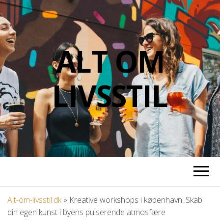
ALT OM
LIVSSTIL
Alt-om-livsstil.dk
»
Kreative workshops i københavn: Skab
din egen kunst i byens pulserende atmosfære