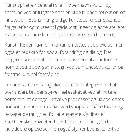
Kunst spiller en central rolle i Københavns kultur og
samfund ved at fungere som en kilde til både refleksion og
innovation. Byens mangfoldige kunstscene, der spænder
fra gallerier og museer til gadeudstillinger og åbne atelierer,
skaber et dynamisk rum, hvor kreativitet kan blomstre.
Kunst i København er ikke kun en æstetisk oplevelse, men
også et redskab for social forandring og dialog. Det
fungerer som en platform for kunstnere til at udfordre
normer, stille spørgsmålstegn ved samfundsstrukturer og
fremme kulturel forståelse.
I denne sammenhæng bliver kunst en integreret del af
byens identitet, der styrker fællesskabet ved at invitere
borgere til at deltage i kreative processer og udvide deres
horisont. Gennem kreative workshops får både lokale og
besøgende mulighed for at engagere sig direkte i
kunstneriske aktiviteter, hvilket ikke alene beriger den
individuelle oplevelse, men også styrker byens kollektive