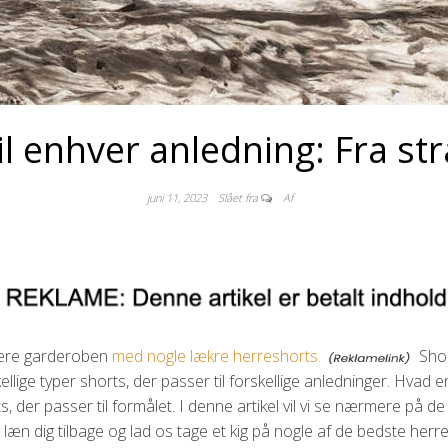
il enhver anledning: Fra str
juni 11, 2023
Slået fra
Af
atere garderoben
med nogle lækre herreshorts.
Shor
ge typer shorts, der passer til forskellige anledninger. Hvad ent
der passer til formålet. I denne artikel vil vi se nærmere på de fo
 læn dig tilbage og lad os tage et kig på nogle af de bedste herr