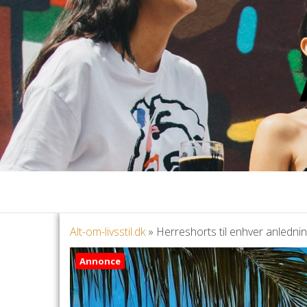
Alt-om-livsstil.dk
»
Herreshorts til enhver anlednin
Annonce