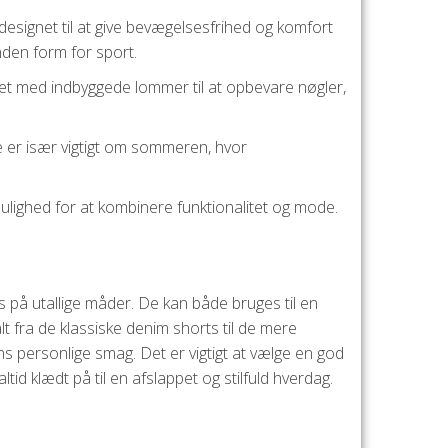
esignet til at give bevægelsesfrihed og komfort
anden form for sport.
vet med indbyggede lommer til at opbevare nøgler,
te er især vigtigt om sommeren, hvor
ulighed for at kombinere funktionalitet og mode.
 på utallige måder. De kan både bruges til en
lt fra de klassiske denim shorts til de mere
ns personlige smag. Det er vigtigt at vælge en god
id klædt på til en afslappet og stilfuld hverdag.