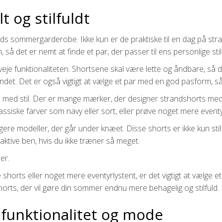
t og stilfuldt
s sommergarderobe. Ikke kun er de praktiske til en dag på stra
 så det er nemt at finde et par, der passer til ens personlige stil
veje funktionaliteten. Shortsene skal være lette og åndbare, så d
vandet. Det er også vigtigt at vælge et par med en god pasform, så
med stil. Der er mange mærker, der designer strandshorts med fl
ssiske farver som navy eller sort, eller prøve noget mere eventy
ere modeller, der går under knæet. Disse shorts er ikke kun sti
raktive ben, hvis du ikke træner så meget.
er.
horts eller noget mere eventyrlystent, er det vigtigt at vælge et 
dshorts, der vil gøre din sommer endnu mere behagelig og stilfuld.
funktionalitet og mode