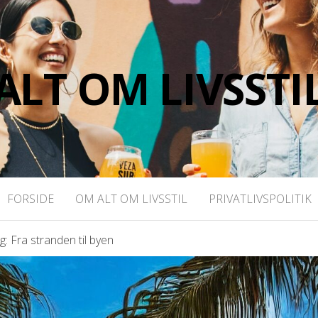
ALT OM LIVSSTI
FORSIDE
OM ALT OM LIVSSTIL
PRIVATLIVSPOLITIK
g: Fra stranden til byen