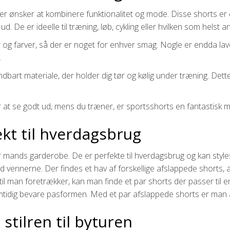
r ønsker at kombinere funktionalitet og mode. Disse shorts er d
ud. De er ideelle til træning, løb, cykling eller hvilken som helst 
r og farver, så der er noget for enhver smag. Nogle er endda la
.
ndbart materiale, der holder dig tør og kølig under træning. Det
r at se godt ud, mens du træner, er sportsshorts en fantastisk m
ekt til hverdagsbrug
 mands garderobe. De er perfekte til hverdagsbrug og kan styles
d vennerne. Der findes et hav af forskellige afslappede shorts, a
til man foretrækker, kan man finde et par shorts der passer til e
amtidig bevare pasformen. Med et par afslappede shorts er man alt
stilren til byturen