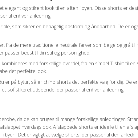
 elegant og stilrent look til en aften i byen. Disse shorts er desig
ser til enhver anledning.
iale, som sikrer en behagelig pasform og åndbarhed. De er også le
er, fra de mere traditionelle neutrale farver som beige og grå til 
r passer bedst til din stil og personlighed.
kombineres med forskellige overdel, fra en simpel T-shirt til en s
kabe det perfekte look.
du er på bytur, så er chino shorts det perfekte valg for dig. De er
et sofistikeret udseende, der passer til enhver anledning.
derobe, da de kan bruges til mange forskellige anledninger. Stra
t afslappet hverdagslook. Afslappede shorts er ideelle til en afs
n i byen. Det er vigtigt at vælge shorts, der passer til den anledn