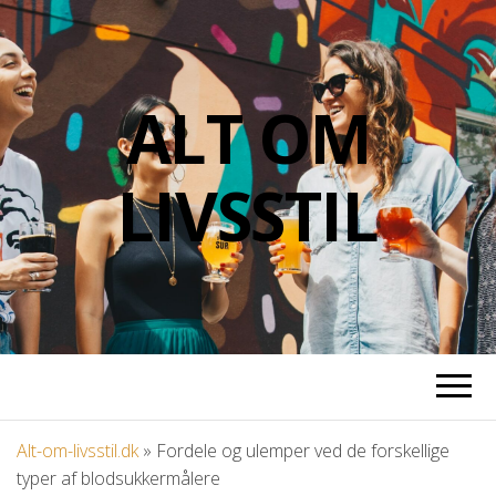
ALT OM
LIVSSTIL
Alt-om-livsstil.dk
»
Fordele og ulemper ved de forskellige
typer af blodsukkermålere