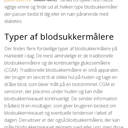
vigtige emne og finde ud af, hvilken type blodsukkermåler
der passer bedst til dig eller en nær pårørende med
diabetes.
Typer af blodsukkermålere
Der findes flere forskellige typer af blodsukkermålere på
markedet i dag. De mest almindelige er de traditionelle
blodsukkermålere og de kontinuerlige glukosemålere
(CGM). Traditionelle blodsukkermålere er små apparater,
der bruger en lancet til at stikke hul på huden og tage en
dråbe blod, som bliver målt på en teststrimmel. CGM er
sensorer, der placeres under huden og kan måle
blodsukkerniveauet kontinuerligt. De sender information
trådløst til en modtager, som giver brugeren besked om
blodsukkerniveauet og eventuelle tendenser i løbet af
dagen. Derudover er der også blodsukkermålere, der kan
måle blodsukkerniveauet gennem sved eller urin, men disse