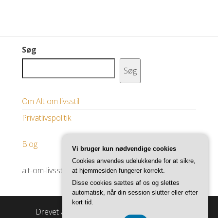
Søg
Søg
Om Alt om livsstil
Privatlivspolitik
Blog
Vi bruger kun nødvendige cookies
Cookies anvendes udelukkende for at sikre,
alt-om-livsstil.dk
at hjemmesiden fungerer korrekt.
Disse cookies sættes af os og slettes
automatisk, når din session slutter eller efter
kort tid.
Drevet af
WordPress
|
Tema:
Master Blog