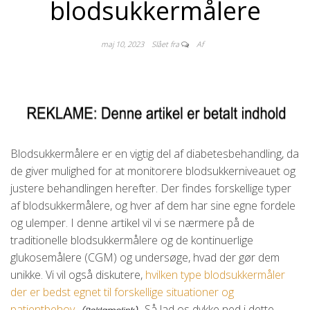
blodsukkermålere
maj 10, 2023
Slået fra
Af
Blodsukkermålere er en vigtig del af diabetesbehandling, da
de giver mulighed for at monitorere blodsukkerniveauet og
justere behandlingen herefter. Der findes forskellige typer
af blodsukkermålere, og hver af dem har sine egne fordele
og ulemper. I denne artikel vil vi se nærmere på de
traditionelle blodsukkermålere og de kontinuerlige
glukosemålere (CGM) og undersøge, hvad der gør dem
unikke. Vi vil også diskutere,
hvilken type blodsukkermåler
der er bedst egnet til forskellige situationer og
patientbehov.
Så lad os dykke ned i dette