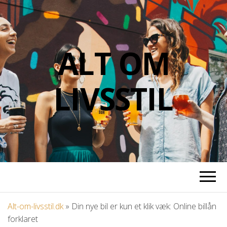
ALT OM
LIVSSTIL
Alt-om-livsstil.dk
»
Din nye bil er kun et klik væk: Online billån
forklaret