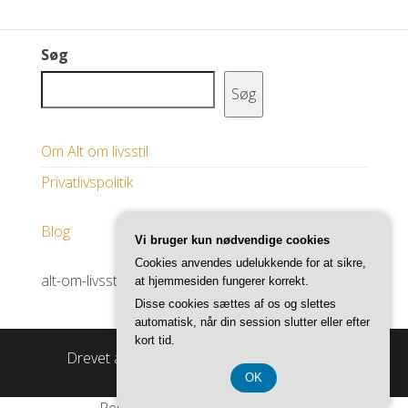
Søg
Søg
Om Alt om livsstil
Privatlivspolitik
Blog
Vi bruger kun nødvendige cookies
Cookies anvendes udelukkende for at sikre,
alt-om-livsstil.dk
at hjemmesiden fungerer korrekt.
Disse cookies sættes af os og slettes
automatisk, når din session slutter eller efter
kort tid.
Drevet af
WordPress
|
Tema:
Master Blog
OK