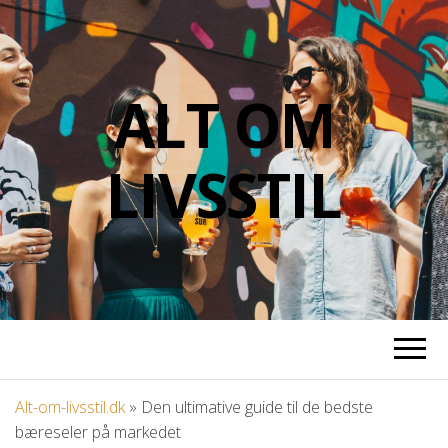
ALT OM
LIVSSTIL
Alt-om-livsstil.dk
»
Den ultimative guide til de bedste
bæreseler på markedet