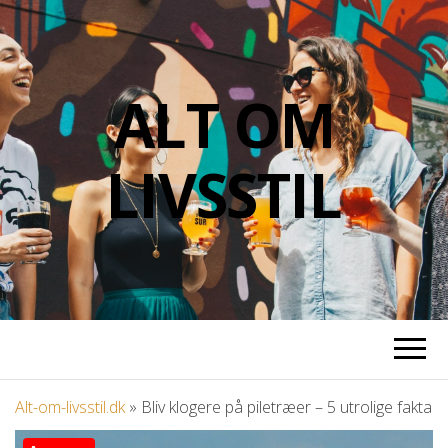
ALT OM
LIVSSTIL
Alt-om-livsstil.dk
»
Bliv klogere på piletræer – 5 utrolige fakta