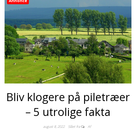
Annonce
Bliv klogere på piletræer
– 5 utrolige fakta
august 8, 2022
Slået fra
Af