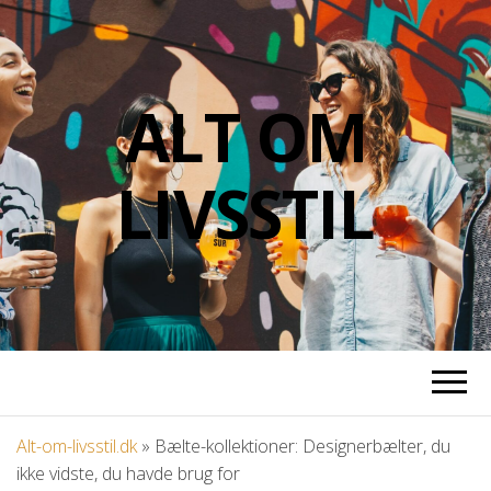
ALT OM
LIVSSTIL
Alt-om-livsstil.dk
»
Bælte-kollektioner: Designerbælter, du
ikke vidste, du havde brug for