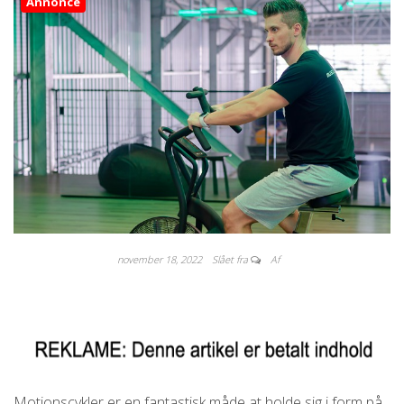
Annonce
november 18, 2022
Slået fra
Af
Motionscykler er en fantastisk måde at holde sig i form på.